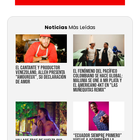
Noticias
Más Leídas
EL CANTANTE Y PRODUCTOR
EL FENÓMENO DEL PACÍFICO
VENEZOLANO, ALLEH PRESENTA
COLOMBIANO SE HACE GLOBAL:
"AMOUREUX", SU DECLARACIÓN
MALUMA SE UNE A MR PLATA Y
DE AMOR
EL AMERICANO 4KT EN "LAS
MUÑEQUITAS REMIX"
“Ecuador siempre primero”