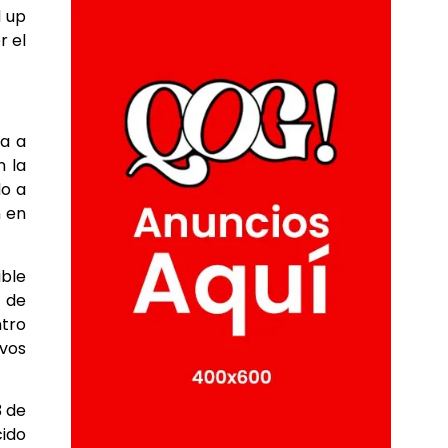
 up
r el
ía a
n la
do a
n en
ible
e de
ntro
ivos
3 de
cido