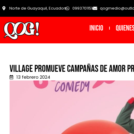
Norte de Guayaquil, Ecuador
0993701151
qogmedio@outl
INICIO
Quiene
Village promueve campañas de amor pr
13 febrero 2024