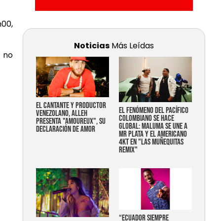
h00,
Noticias
Más Leídas
a no
EL CANTANTE Y PRODUCTOR
EL FENÓMENO DEL PACÍFICO
VENEZOLANO, ALLEH
COLOMBIANO SE HACE
PRESENTA "AMOUREUX", SU
GLOBAL: MALUMA SE UNE A
DECLARACIÓN DE AMOR
MR PLATA Y EL AMERICANO
4KT EN "LAS MUÑEQUITAS
REMIX"
“Ecuador siempre