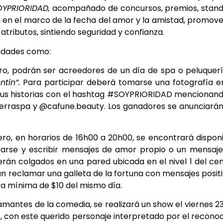
YPRIORIDAD,
acompañado de concursos, premios, stand
en el marco de la fecha del amor y la amistad, promove
atributos, sintiendo seguridad y confianza.
vidades como:
ero, podrán ser acreedores de un día de spa o peluquer
ntín”.
Para participar deberá tomarse una fotografía e
a sus historias con el hashtag #SOYPRIORIDAD mencionan
ferraspa y @cafune.beauty. Los ganadores se anunciará
ero, en horarios de 16h00 a 20h00, se encontrará dispon
arse y escribir mensajes de amor propio o un mensaj
rán colgados en una pared ubicada en el nivel 1 del ce
án reclamar una galleta de la fortuna con mensajes posit
ra mínima de $10 del mismo día.
amantes de la comedia, se realizará un show el viernes 2
ge, con este querido personaje interpretado por el recono