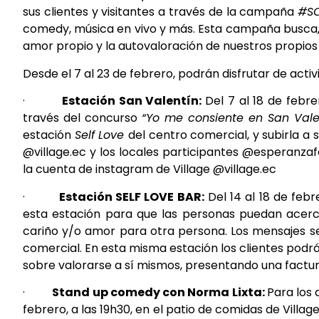
sus clientes y visitantes a través de la campaña
#SO
comedy, música en vivo y más. Esta campaña busca, 
amor propio y la autovaloración de nuestros propios 
Desde el 7 al 23 de febrero, podrán disfrutar de acti
·
Estación San Valentín:
Del 7 al 18 de febr
través del concurso
“Yo me consiente en San Vale
estación
Self Love
del centro comercial, y subirla 
@village.ec y los locales participantes @esperanza
la cuenta de instagram de Village @village.ec
·
Estación SELF LOVE BAR:
Del 14 al 18 de febr
esta estación para que las personas puedan acerc
cariño y/o amor para otra persona. Los mensajes se
comercial. En esta misma estación los clientes podr
sobre valorarse a sí mismos, presentando una factu
·
Stand up comedy con Norma Lixta:
Para los 
febrero, a las 19h30, en el patio de comidas de Villa