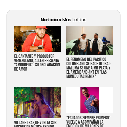
Noticias
Más Leídas
EL CANTANTE Y PRODUCTOR
EL FENÓMENO DEL PACÍFICO
VENEZOLANO, ALLEH PRESENTA
COLOMBIANO SE HACE GLOBAL:
"AMOUREUX", SU DECLARACIÓN
MALUMA SE UNE A MR PLATA Y
DE AMOR
EL AMERICANO 4KT EN "LAS
MUÑEQUITAS REMIX"
“Ecuador siempre primero”
vuelve a acompañar la
Village trae de vuelta sus
emoción de millones de
noches de música en vivo,