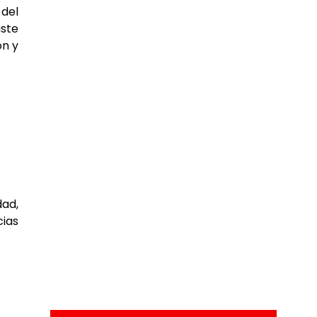
 del
aste
ón y
dad,
cias