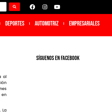
DEPORTES
Automotriz
Empresariales
SíGUENOS EN FACEBOOK
a al
ción
nes
e en
. La