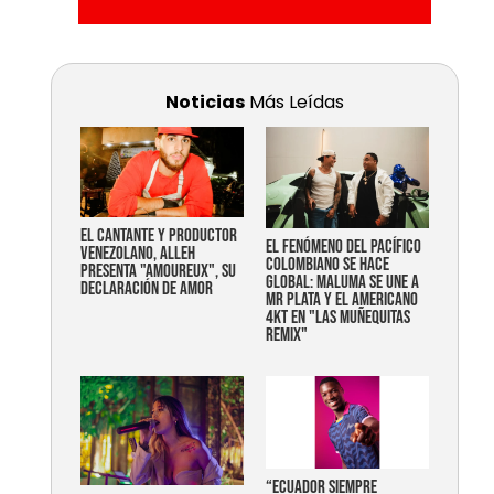
Noticias
Más Leídas
EL CANTANTE Y PRODUCTOR
EL FENÓMENO DEL PACÍFICO
VENEZOLANO, ALLEH
COLOMBIANO SE HACE
PRESENTA "AMOUREUX", SU
GLOBAL: MALUMA SE UNE A
DECLARACIÓN DE AMOR
MR PLATA Y EL AMERICANO
4KT EN "LAS MUÑEQUITAS
REMIX"
“Ecuador siempre