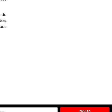
n de
des,
uos