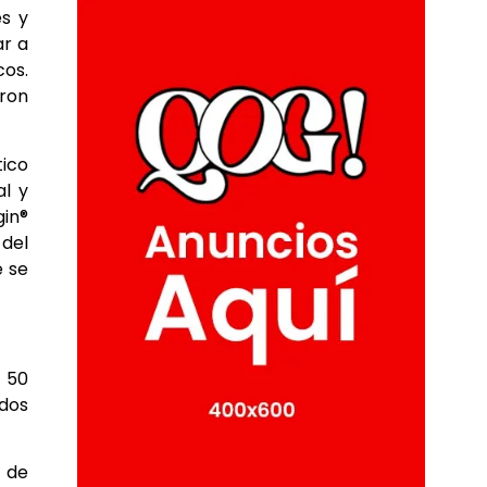
es y
ar a
cos.
ron
tico
al y
gin®
 del
e se
s 50
ados
 de