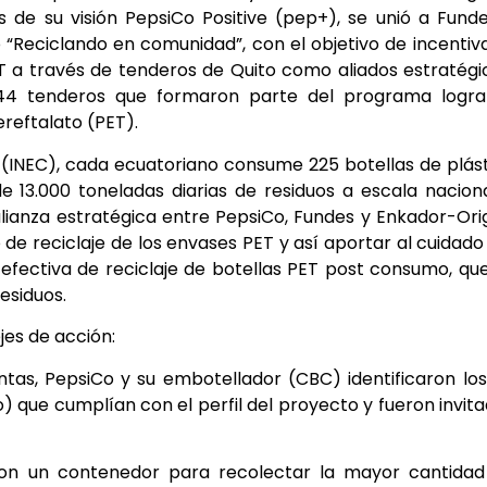
s de su visión PepsiCo Positive (pep+), se unió a Fund
Reciclando en comunidad”, con el objetivo de incentiv
ET a través de tenderos de Quito como aliados estratégi
 44 tenderos que formaron parte del programa logra
ereftalato (PET).
s (INEC), cada ecuatoriano consume 225 botellas de plás
13.000 toneladas diarias de residuos a escala nacion
alianza estratégica entre PepsiCo, Fundes y Enkador-Ori
e reciclaje de los envases PET y así aportar al cuidado
fectiva de reciclaje de botellas PET post consumo, qu
esiduos.
es de acción:
ntas, PepsiCo y su embotellador (CBC) identificaron lo
to) que cumplían con el perfil del proyecto y fueron invit
ron un contenedor para recolectar la mayor cantidad