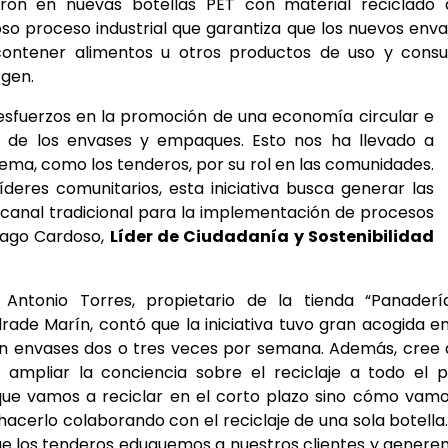
ieron en nuevas botellas PET con material reciclado
so proceso industrial que garantiza que los nuevos env
contener alimentos u otros productos de uso y cons
rgen.
sfuerzos en la promoción de una economía circular e
ble de los envases y empaques. Esto nos ha llevado a
tema, como los tenderos, por su rol en las comunidades.
res comunitarios, esta iniciativa busca generar las
l canal tradicional para la implementación de procesos
ntiago Cardoso,
Líder de Ciudadanía y Sostenibilidad
Antonio Torres, propietario de la tienda “Panaderí
rade Marín, contó que la iniciativa tuvo gran acogida e
con envases dos o tres veces por semana. Además, cree
mpliar la conciencia sobre el reciclaje a todo el p
 que vamos a reciclar en el corto plazo sino cómo vam
acerlo colaborando con el reciclaje de una sola botella
ue los tenderos eduquemos a nuestros clientes y gener