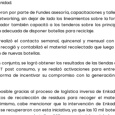
nidad.
eron por parte de Fundes asesoría, capacitaciones y tall
networking, sin dejar de lado los lineamientos sobre la f
dor también capacitó a los tenderos sobre los princi
a adecuada de disponer botellas para reciclaje.
ealizó el contacto semanal, quincenal y mensual con
a recogió y contabilizó el material recolectado que luego
 de nuevas botellas.
n conjunta, se logró obtener los resultados de las tiendas
T post consumo, y se realizó activaciones para entre
forma de incentivar su compromiso con la generación
sible gracias al proceso de logística inversa de Enka
os de recolección de residuos para recoger el mater
simismo, cabe mencionar que la intervención de Enka
se recuperaron con esta iniciativa, ya que las 10 mil bote