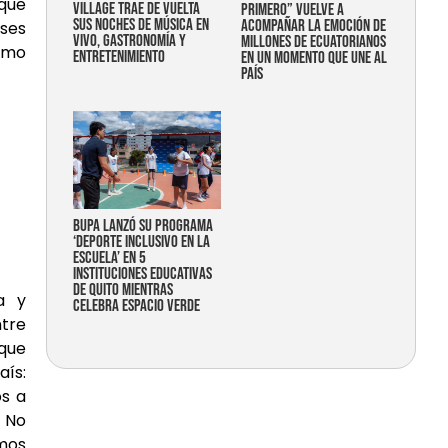
 que
Village trae de vuelta
primero” vuelve a
sus noches de música en
acompañar la emoción de
ases
vivo, gastronomía y
millones de ecuatorianos
umo
entretenimiento
en un momento que une al
país
Bupa lanzó su programa
‘Deporte Inclusivo en la
Escuela’ en 5
instituciones educativas
de Quito mientras
a y
celebra espacio verde
ntre
 que
aís:
os a
. No
emos