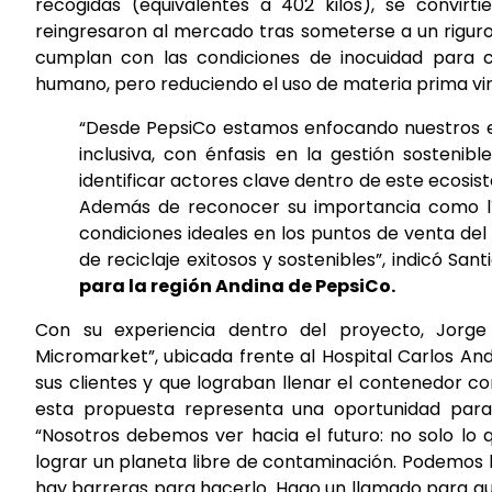
recogidas (equivalentes a 402 kilos), se convirt
reingresaron al mercado tras someterse a un riguro
cumplan con las condiciones de inocuidad para 
humano, pero reduciendo el uso de materia prima vi
“Desde PepsiCo estamos enfocando nuestros e
inclusiva, con énfasis en la gestión sosteni
identificar actores clave dentro de este ecosis
Además de reconocer su importancia como líde
condiciones ideales en los puntos de venta de
de reciclaje exitosos y sostenibles”, indicó Sa
para la región Andina de PepsiCo.
Con su experiencia dentro del proyecto, Jorge 
Micromarket”, ubicada frente al Hospital Carlos And
sus clientes y que lograban llenar el contenedor 
esta propuesta representa una oportunidad para a
“Nosotros debemos ver hacia el futuro: no solo lo
lograr un planeta libre de contaminación. Podemos h
hay barreras para hacerlo. Hago un llamado para q