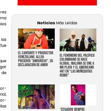
eres
orma
Noticias
Más Leídas
pios
 las
 fue
EL CANTANTE Y PRODUCTOR
EL FENÓMENO DEL PACÍFICO
VENEZOLANO, ALLEH
COLOMBIANO SE HACE
 que
PRESENTA "AMOUREUX", SU
GLOBAL: MALUMA SE UNE A
DECLARACIÓN DE AMOR
gar
MR PLATA Y EL AMERICANO
4KT EN "LAS MUÑEQUITAS
 de
REMIX"
dor-
ial,
dor-
llas
“Ecuador siempre