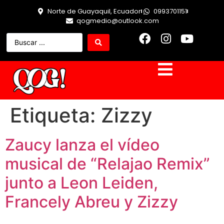
Norte de Guayaquil, Ecuador
0993701151
qogmedio@outlook.com
Etiqueta:
Zizzy
Zaucy lanza el vídeo
musical de “Relajao Remix”
junto a Leon Leiden,
Francely Abreu y Zizzy