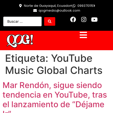
Norte de Guayaquil, Ecuador
0993701151
qogmedio@outlook.com
Etiqueta:
YouTube
Music Global Charts
Mar Rendón, sigue siendo
tendencia en YouTube, tras
el lanzamiento de “Déjame