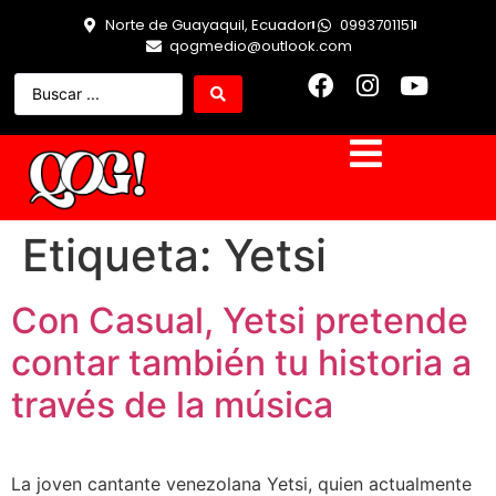
Norte de Guayaquil, Ecuador
0993701151
qogmedio@outlook.com
Etiqueta:
Yetsi
Con Casual, Yetsi pretende
contar también tu historia a
través de la música
La joven cantante venezolana Yetsi, quien actualmente