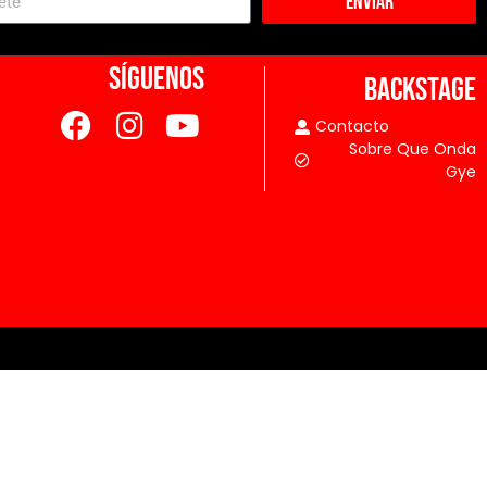
Enviar
SÍGUENOS
BACKSTAGE
Contacto
Sobre Que Onda
Gye