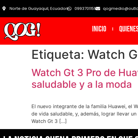
Norte de Guayaquil, Ecuador
0993701151
qogmedio@outl
INICIO
Quiene
Etiqueta:
Watch G
Watch Gt 3 Pro de Huaw
saludable y a la moda
El nuevo integrante de la familia Huawei, el W
de vida saludable, y, además, lograr llevar u
Watch Gt 3 […]