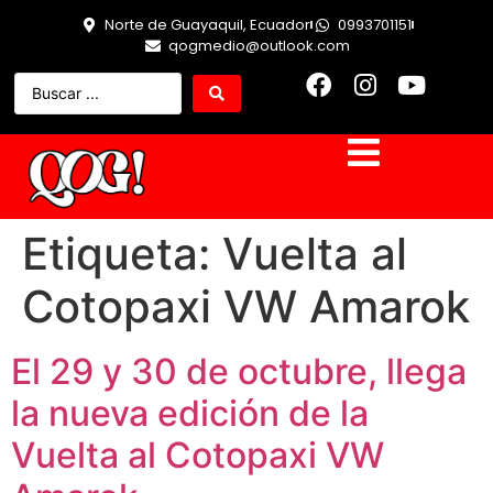
Norte de Guayaquil, Ecuador
0993701151
qogmedio@outlook.com
Etiqueta:
Vuelta al
Cotopaxi VW Amarok
El 29 y 30 de octubre, llega
la nueva edición de la
Vuelta al Cotopaxi VW