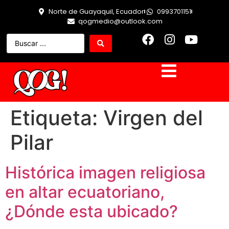
Norte de Guayaquil, Ecuador
0993701151
qogmedio@outlook.com
Etiqueta:
Virgen del
Pilar
Histórica imagen religiosa
en altar ecuatoriano,
¿Dónde esta ubicado?