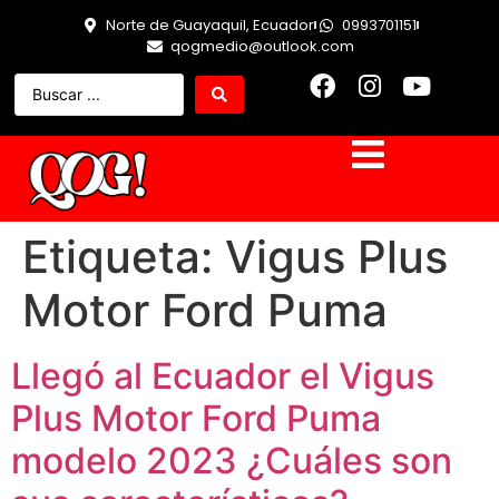
Norte de Guayaquil, Ecuador
0993701151
qogmedio@outlook.com
Etiqueta:
Vigus Plus
Motor Ford Puma
Llegó al Ecuador el Vigus
Plus Motor Ford Puma
modelo 2023 ¿Cuáles son