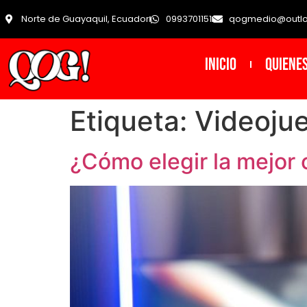
Norte de Guayaquil, Ecuador
0993701151
qogmedio@outl
INICIO
Quiene
Etiqueta:
Videoju
¿Cómo elegir la mejor