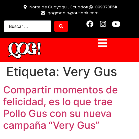
Norte de Guayaquil, Ecuador
0993701151
qogmedio@outlook.com
Etiqueta:
Very Gus
Compartir momentos de
felicidad, es lo que trae
Pollo Gus con su nueva
campaña “Very Gus”