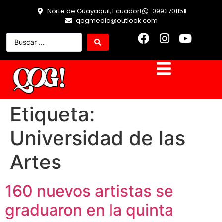
Norte de Guayaquil, Ecuador
0993701151
qogmedio@outlook.com
Etiqueta:
Universidad de las
Artes
160 nuevos artistas se
graduaron en la quinta