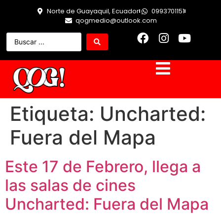
Norte de Guayaquil, Ecuador
0993701151
qogmedio@outlook.com
Etiqueta:
Uncharted:
Fuera del Mapa
Este 17 de Febrero, llega a
las salas de cines
Uncharted: Fuera del Mapa