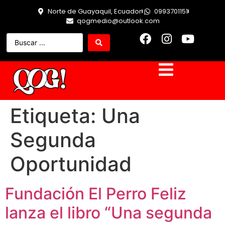
Norte de Guayaquil, Ecuador
0993701151
qogmedio@outlook.com
Etiqueta:
Una
Segunda
Oportunidad
Fundación El Perro Feliz
lanza el libro “Una segunda