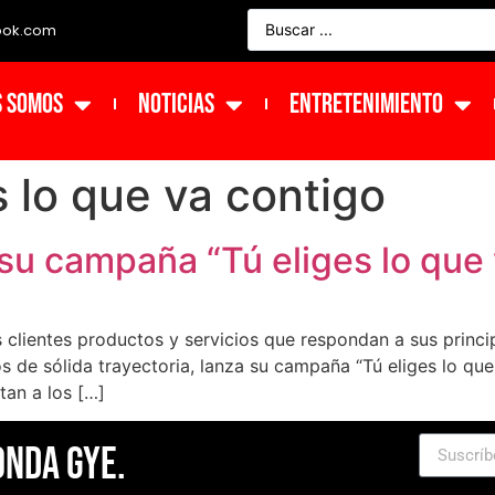
ook.com
s Somos
NOTICIAS
ENTRETENIMIENTO
s lo que va contigo
su campaña “Tú eliges lo que 
s clientes productos y servicios que respondan a sus princi
de sólida trayectoria, lanza su campaña “Tú eliges lo que 
tan a los […]
Onda Gye.