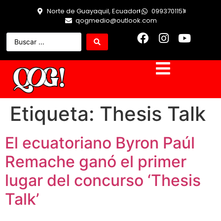
Norte de Guayaquil, Ecuador
0993701151
qogmedio@outlook.com
Etiqueta:
Thesis Talk
El ecuatoriano Byron Paúl
Remache ganó el primer
lugar del concurso ‘Thesis
Talk’