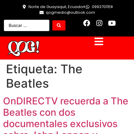
Norte de Guayaquil, Ecuador
0993701151
qogmedio@outlook.com
Etiqueta:
The
Beatles
OnDIRECTV recuerda a The
Beatles con dos
documentales exclusivos