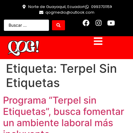
Norte de Guayaquil, Ecuador
0993701151
qogmedio@outlook.com
Etiqueta:
Terpel Sin
Etiquetas
Programa “Terpel sin
Etiquetas”, busca fomentar
un ambiente laboral más