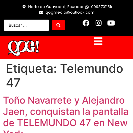
Norte de Guayaquil, Ecuador
0993701151
qogmedio@outlook.com
Etiqueta:
Telemundo
47
Toño Navarrete y Alejandro
Jaen, conquistan la pantalla
de TELEMUNDO 47 en New