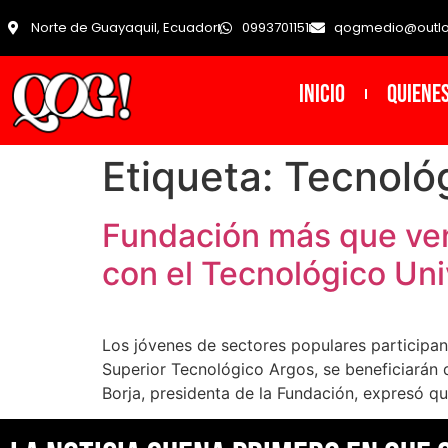
Norte de Guayaquil, Ecuador
0993701151
qogmedio@outl
INICIO
Quiene
Etiqueta:
Tecnológ
Fundación más que ven
con el Tecnológico Uni
Los jóvenes de sectores populares participan
Superior Tecnológico Argos, se beneficiarán 
Borja, presidenta de la Fundación, expresó 