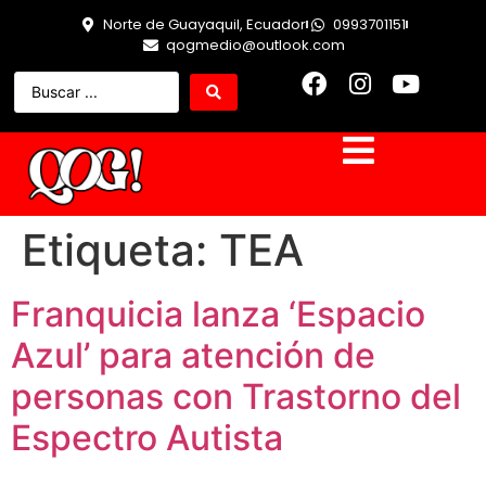
Norte de Guayaquil, Ecuador
0993701151
qogmedio@outlook.com
Etiqueta:
TEA
Franquicia lanza ‘Espacio
Azul’ para atención de
personas con Trastorno del
Espectro Autista