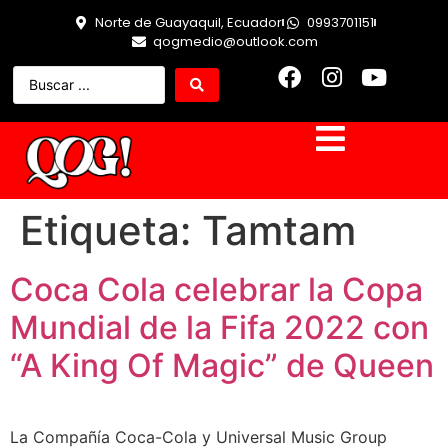
Norte de Guayaquil, Ecuador
0993701151
qogmedio@outlook.com
Etiqueta:
Tamtam
Coca Cola celebrar la Copa
Mundial de la Fifa 2022 con
“A King Of Magic” de Queen
La Compañía Coca-Cola y Universal Music Group