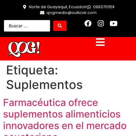
Norte de Guayaquil, Ecuador
0993701151
qogmedio@outlook.com
Etiqueta:
Suplementos
Farmacéutica ofrece
suplementos alimenticios
innovadores en el mercado