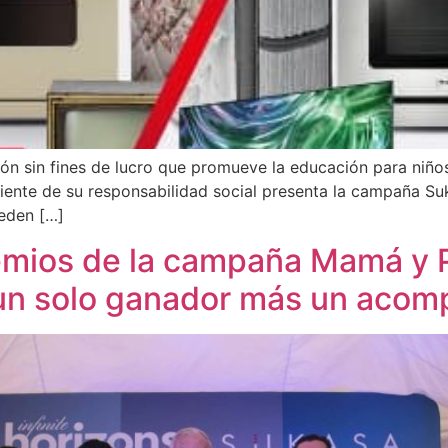
n sin fines de lucro que promueve la educación para niños 
ente de su responsabilidad social presenta la campaña Suk
ueden […]
emios de la campaña Mamá y P
 un solo ganador más un aco