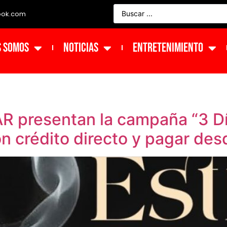
ook.com
s Somos
NOTICIAS
ENTRETENIMIENTO
resentan la campaña “3 Días
con crédito directo y pagar d