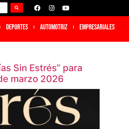
DEPORTES
Automotriz
Empresariales
 Sin Estrés” para
esde marzo 2026