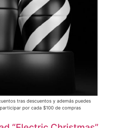
scuentos tras descuentos y además puedes
 participar por cada $100 de compras
ad “Electric Christmas”