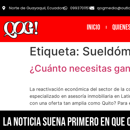
Norte de Guayaquil, Ecuador
0993701151
qogmedio@outl
INICIO
Quiene
Etiqueta:
Sueldóm
¿Cuánto necesitas gan
La reactivación económica del sector de la co
especializado en asesoría inmobiliaria en La
con una oferta tan amplia como Quito? Para e
La noticia suena primero en Que 