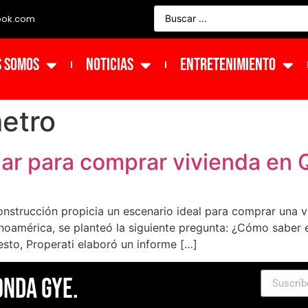
ook.com
s Somos
NOTICIAS
ENTRETENIMIENTO
etro
ar para comprar vivienda en 
nstrucción propicia un escenario ideal para comprar una vi
tinoamérica, se planteó la siguiente pregunta: ¿Cómo sabe
sto, Properati elaboró un informe […]
Onda Gye.