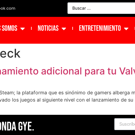
ook.com
s Somos
NOTICIAS
ENTRETENIMIENTO
eck
namiento adicional para tu Va
Steam; la plataforma que es sinónimo de gamers alberga m
evado los juegos al siguiente nivel con el lanzamiento de 
Onda Gye.