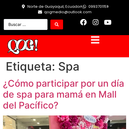
Norte de Guayaquil, Ecuador
0993701151
qogmedio@outlook.com
Etiqueta:
Spa
¿Cómo participar por un día
de spa para mamá en Mall
del Pacífico?