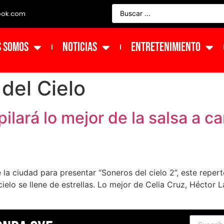
ook.com
s Somos
NOTICIAS
ENTRETENIMIENTO
del Cielo
ilará lo mejor de la salsa a c
e la ciudad para presentar “Soneros del cielo 2”, este reper
elo se llene de estrellas. Lo mejor de Celia Cruz, Héctor L