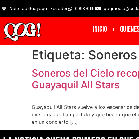
Norte de Guayaquil, Ecuador
0993701151
qogmedio@outl
INICIO
Quiene
Etiqueta:
Soneros 
Soneros del Cielo recop
Guayaquil All Stars
Guayaquil All Stars vuelve a los escenarios d
músicos que han partido y que hecho que el ci
en un concierto […]