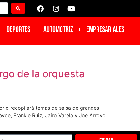
DEPORTES
Automotriz
Empresariales
argo de la orquesta
torio recopilará temas de salsa de grandes
avoe, Frankie Ruiz, Jairo Varela y Joe Arroyo