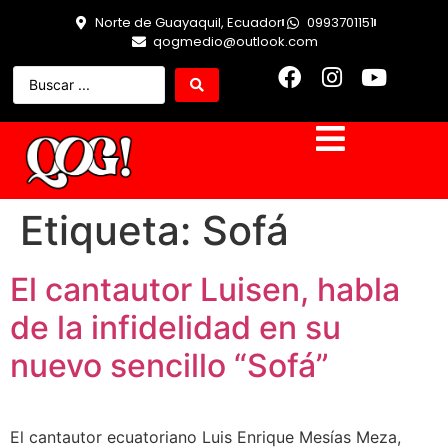
Norte de Guayaquil, Ecuador
0993701151
qogmedio@outlook.com
Etiqueta:
Sofá
El cantautor Luisen, habla
de la infidelidad en su
nuevo sencillo “Sofá”
El cantautor ecuatoriano Luis Enrique Mesías Meza,