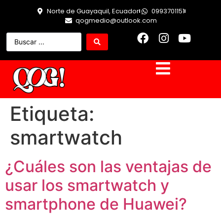
Norte de Guayaquil, Ecuador
0993701151
qogmedio@outlook.com
Etiqueta:
smartwatch
¿Cuáles son las ventajas de
usar los smartwatch y
smartphone de Huawei?