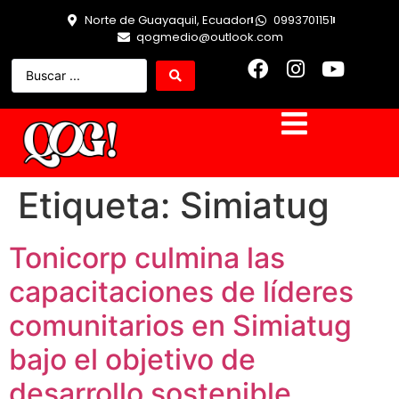
Norte de Guayaquil, Ecuador
0993701151
qogmedio@outlook.com
Etiqueta:
Simiatug
Tonicorp culmina las
capacitaciones de líderes
comunitarios en Simiatug
bajo el objetivo de
desarrollo sostenible