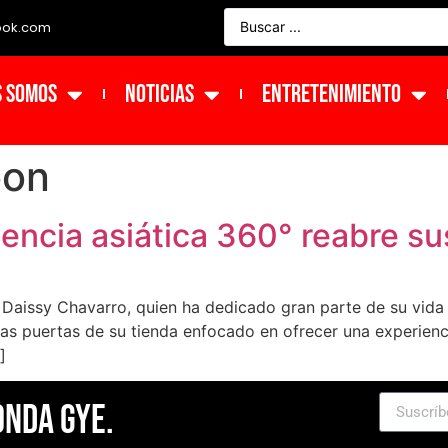
ook.com
s Somos
NOTICIAS
ENTRETENIMIENTO
oon
encia asiática 360° reabre su
 Daissy Chavarro, quien ha dedicado gran parte de su vida
las puertas de su tienda enfocado en ofrecer una experienc
]
Onda Gye.