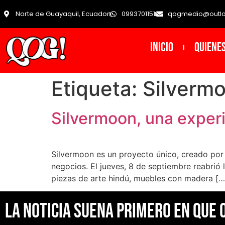
Norte de Guayaquil, Ecuador
0993701151
qogmedio@outl
INICIO
Quiene
Etiqueta:
Silverm
Silvermoon, una experi
Silvermoon es un proyecto único, creado por
negocios. El jueves, 8 de septiembre reabrió 
piezas de arte hindú, muebles con madera […
La noticia suena primero en Que 