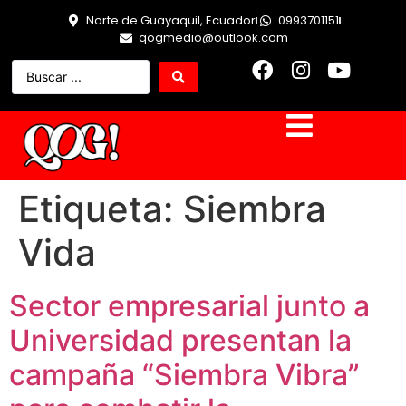
Norte de Guayaquil, Ecuador
0993701151
qogmedio@outlook.com
Etiqueta:
Siembra
Vida
Sector empresarial junto a
Universidad presentan la
campaña “Siembra Vibra”