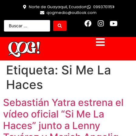
Norte de Guayaquil, Ecuador
0993701151
qogmedio@outlook.com
Etiqueta:
Si Me La
Haces
Sebastián Yatra estrena el
vídeo oficial “Si Me La
Haces” junto a Lenny