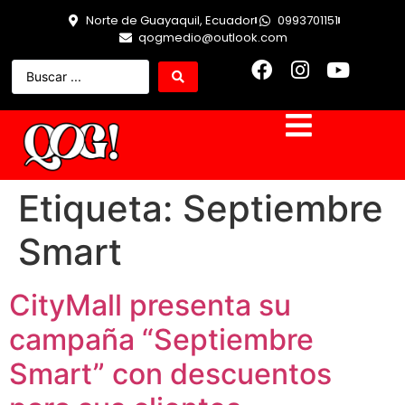
Norte de Guayaquil, Ecuador
0993701151
qogmedio@outlook.com
Etiqueta:
Septiembre
Smart
CityMall presenta su
campaña “Septiembre
Smart” con descuentos