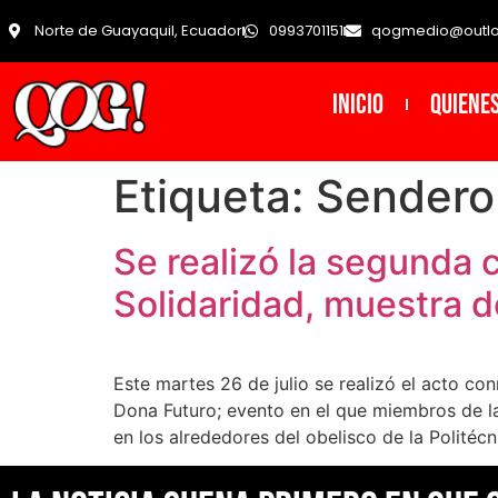
Norte de Guayaquil, Ecuador
0993701151
qogmedio@outl
INICIO
Quiene
Etiqueta:
Sendero 
Se realizó la segunda 
Solidaridad, muestra d
Este martes 26 de julio se realizó el acto c
Dona Futuro; evento en el que miembros de l
en los alrededores del obelisco de la Politécni