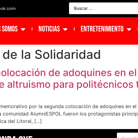
ook.com
s Somos
NOTICIAS
ENTRETENIMIENTO
de la Solidaridad
colocación de adoquines en el
e altruismo para politécnicos
onmemorativo por la segunda colocación de adoquines en el
a comunidad AlumniESPOL fueron los protagonistas principa
ca del Litoral, […]