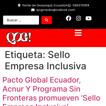
Norte de Guayaquil, Ecuador
0993701151
qogmedio@outlook.com
Etiqueta:
Sello
Empresa Inclusiva
Pacto Global Ecuador,
Acnur Y Programa Sin
Fronteras promueven ‘Sello