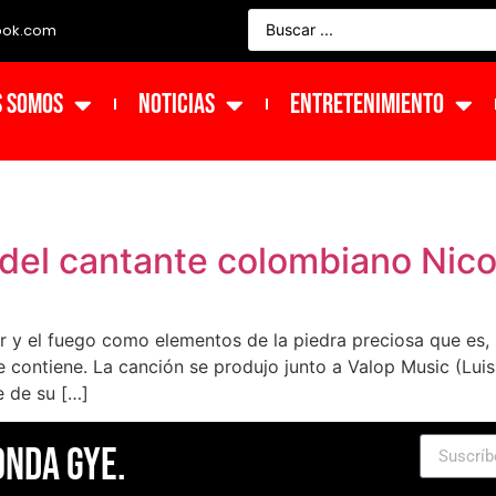
ook.com
s Somos
NOTICIAS
ENTRETENIMIENTO
o del cantante colombiano Nic
lor y el fuego como elementos de la piedra preciosa que es
e contiene. La canción se produjo junto a Valop Music (Luis
e de su […]
Onda Gye.