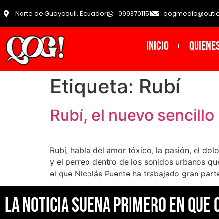
Norte de Guayaquil, Ecuador
0993701151
qogmedio@outl
INICIO
Quiene
Etiqueta:
Rubí
Rubí, el nuevo sencill
Rubí, habla del amor tóxico, la pasión, el do
y el perreo dentro de los sonidos urbanos qu
el que Nicolás Puente ha trabajado gran part
La noticia suena primero en Que 