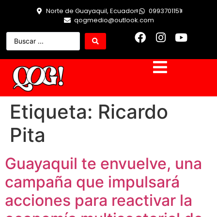
Norte de Guayaquil, Ecuador
0993701151
qogmedio@outlook.com
Etiqueta:
Ricardo
Pita
Guayaquil te envuelve, una
campaña que impulsará
acciones para reactivar la