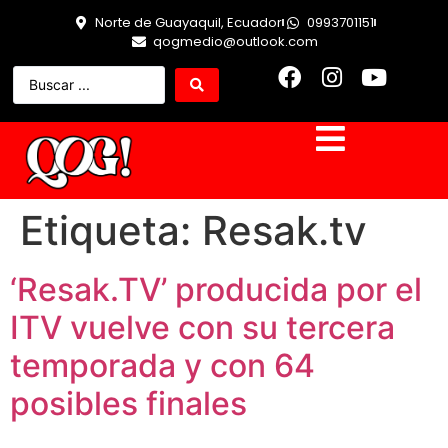
Norte de Guayaquil, Ecuador
0993701151
qogmedio@outlook.com
Etiqueta:
Resak.tv
‘Resak.TV’ producida por el
ITV vuelve con su tercera
temporada y con 64
posibles finales