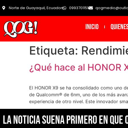
Norte de Guayaquil, Ecuador
0993701151
qogmedio@outl
INICIO
Quiene
Etiqueta:
Rendimi
¿Qué hace al HONOR X
El HONOR X9 se ha consolidado como uno de
de Qualcomm® de 6nm, uno de los más avanza
experiencia de otro nivel. Este innovador sm
La noticia suena primero en Que 