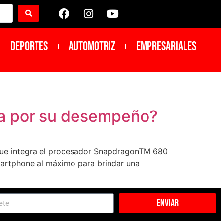
DEPORTES
Automotriz
Empresariales
a por su desempeño?
ue integra el procesador SnapdragonTM 680
artphone al máximo para brindar una
Enviar