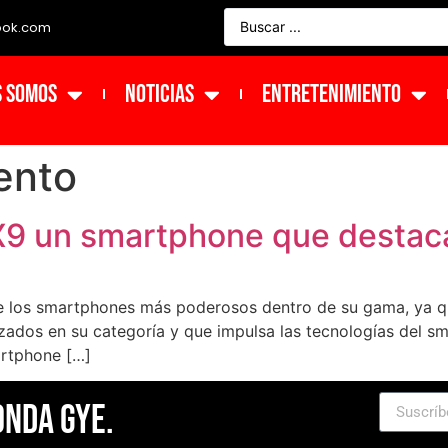
ook.com
s Somos
NOTICIAS
ENTRETENIMIENTO
ento
9 un smartphone que destac
 los smartphones más poderosos dentro de su gama, ya q
dos en su categoría y que impulsa las tecnologías del sm
artphone […]
Onda Gye.