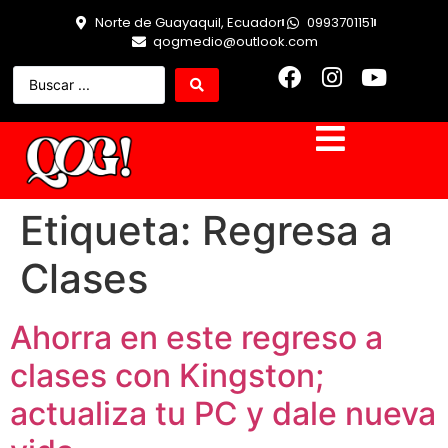
Norte de Guayaquil, Ecuador
0993701151
qogmedio@outlook.com
Etiqueta:
Regresa a
Clases
Ahorra en este regreso a
clases con Kingston;
actualiza tu PC y dale nueva