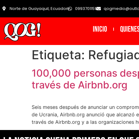
Norte de Guayaquil, Ecuador
0993701151
qogmedio@outl
INICIO
Quiene
Etiqueta:
Refugia
100,000 personas desp
través de Airbnb.org
Seis meses después de anunciar un compromi
de Ucrania, Airbnb.org anunció que alcanzó e
través de Airbnb.org y a las organizaciones h