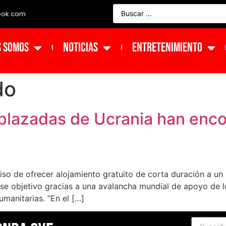
ook.com
s Somos
NOTICIAS
ENTRETENIMIENTO
do
lazadas de Ucrania han enco
so de ofrecer alojamiento gratuito de corta duración a u
se objetivo gracias a una avalancha mundial de apoyo de lo
umanitarias. “En el […]