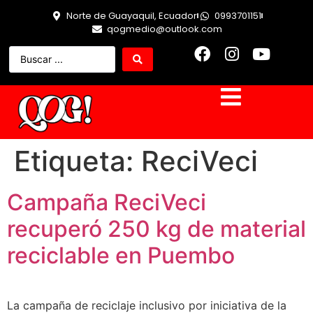
Norte de Guayaquil, Ecuador
0993701151
qogmedio@outlook.com
Etiqueta:
ReciVeci
Campaña ReciVeci
recuperó 250 kg de material
reciclable en Puembo
La campaña de reciclaje inclusivo por iniciativa de la