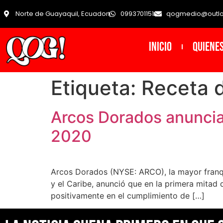
Norte de Guayaquil, Ecuador
0993701151
qogmedio@outl
INICIO
Quiene
Etiqueta:
Receta d
Arcos Dorados anuncia 
2020
Arcos Dorados (NYSE: ARCO), la mayor franqu
y el Caribe, anunció que en la primera mitad
positivamente en el cumplimiento de […]