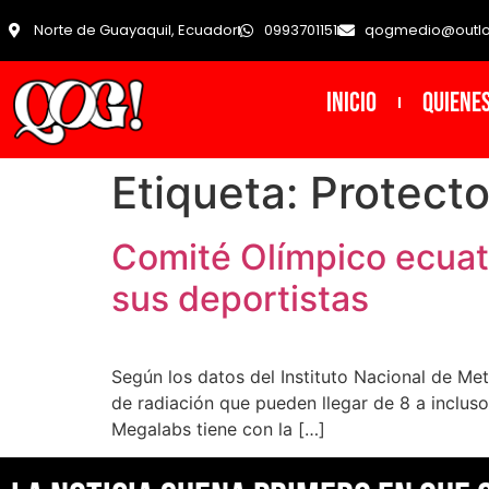
Norte de Guayaquil, Ecuador
0993701151
qogmedio@outl
INICIO
Quiene
Etiqueta:
Protecto
Comité Olímpico ecuat
sus deportistas
Según los datos del Instituto Nacional de Me
de radiación que pueden llegar de 8 a incluso
Megalabs tiene con la […]