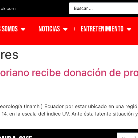
ook.com
s Somos
NOTICIAS
ENTRETENIMIENTO
res
oriano recibe donación de pro
teorología (Inamhi) Ecuador por estar ubicado en una región
 14, en la escala del índice UV. Ante ésta latente situaci