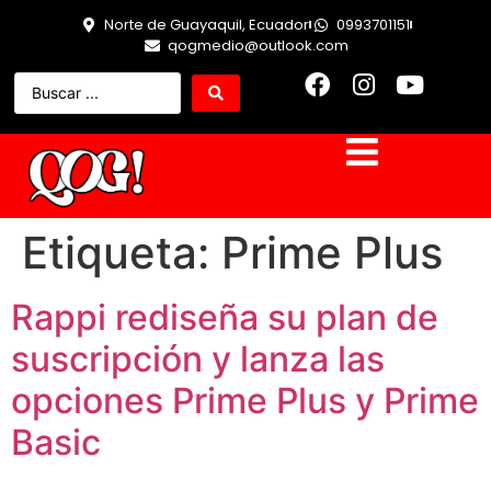
Norte de Guayaquil, Ecuador
0993701151
qogmedio@outlook.com
Etiqueta:
Prime Plus
Rappi rediseña su plan de
suscripción y lanza las
opciones Prime Plus y Prime
Basic